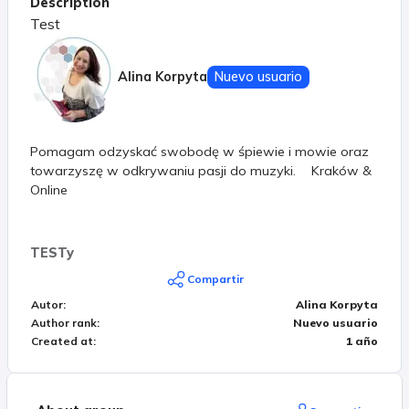
Description
Test
Alina Korpyta
Nuevo usuario
Pomagam odzyskać swobodę w śpiewie i mowie oraz
towarzyszę w odkrywaniu pasji do muzyki. Kraków &
Online
TESTy
Compartir
Autor
:
Alina Korpyta
Author rank
:
Nuevo usuario
Created at
:
1 año