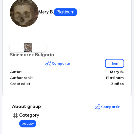
Mery B.
Platinum
Sinemorec Bulgaria
Compartir
Join
Autor
:
Mery B.
Author rank
:
Platinum
Created at
:
2 años
About group
Compartir
Category
beauty