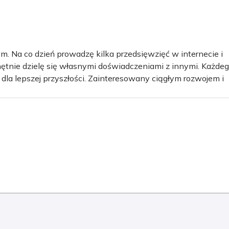
m. Na co dzień prowadzę kilka przedsięwzięć w internecie i
ętnie dzielę się własnymi doświadczeniami z innymi. Każde
 dla lepszej przyszłości. Zainteresowany ciągłym rozwojem i
j drodze staram się zamieniać na wyzwania, które mobilizuj