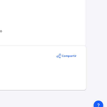
go
ą
Compartir