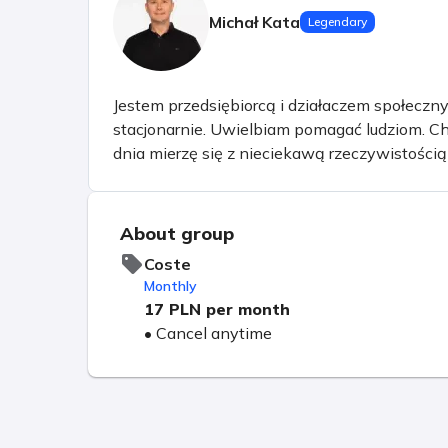
Michał Kata
Legendary
Jestem przedsiębiorcą i działaczem społeczny
stacjonarnie. Uwielbiam pomagać ludziom. Ch
dnia mierzę się z nieciekawą rzeczywistością
doskonaleniem. Problemy napotkane na swoje
mnie każdego dnia do pracy.
About group
Coste
Monthly
17 PLN
per month
•
Cancel anytime