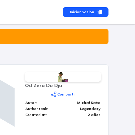
Iniciar Sesión
Od Zera Do Dja
Compartir
Autor
:
Michał Kata
Author rank
:
Legendary
Created at
:
2 años