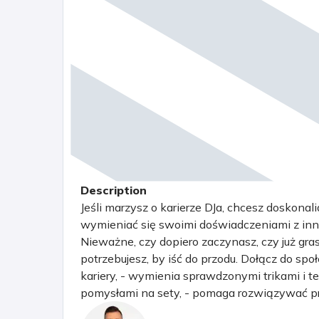
Description
Jeśli marzysz o karierze DJa, chcesz doskonal
wymieniać się swoimi doświadczeniami z innym
Nieważne, czy dopiero zaczynasz, czy już grasz
potrzebujesz, by iść do przodu. Dołącz do spo
kariery, - wymienia sprawdzonymi trikami i t
pomysłami na sety, - pomaga rozwiązywać pro
podnosi na duchu w chwilach zwątpienia.