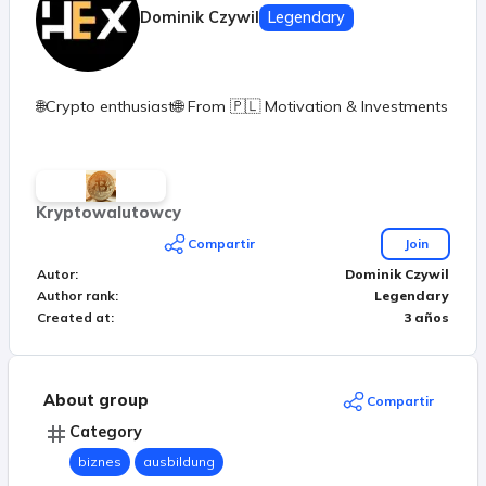
Dominik Czywil
Legendary
🌐Crypto enthusiast🌐 From 🇵🇱 Motivation & Investments
Kryptowalutowcy
Compartir
Join
Autor
:
Dominik Czywil
Author rank
:
Legendary
Created at
:
3 años
About group
Compartir
Category
biznes
ausbildung