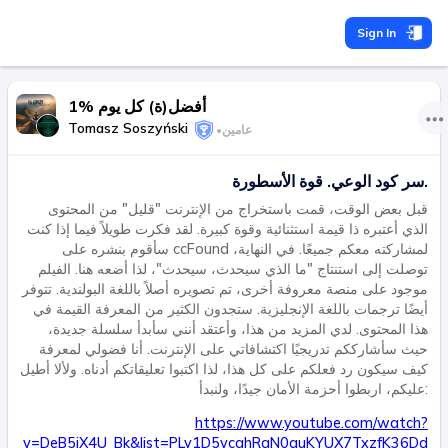
Sign In
1% أفضل(ة) كل يوم
Tomasz Soszyński
عامين
•
سر كود الوعي. قوة الأسطورة.
قبل بعض الوقت، قمت باستخراج من الإنترنت "قليل" من المحتوى
الذي أعتبره ذا قيمة استثنائية وقوة كبيرة. لقد فكرت طويلاً فيما إذا كنت
سأقوم بنشره على ccFound لمشاركته معكم جميعًا. في النهاية،
توصلت إلى استنتاج "ما الذي سيحدث، سيحدث"، لذا أضعه هنا. الفيلم
موجود على منصة معروفة أخرى، تم تصويره أصلاً باللغة البولندية. تتوفر
أيضًا ترجمات باللغة الإنجليزية. ستجدون الكثير من المعرفة القيمة في
هذا المحتوى. لدي المزيد من هذا، وأعتقد أنني سأبدأ سلسلة جديدة،
حيث سأشارككم تدريجيًا اكتشافاتي على الإنترنت. أنا فضولي لمعرفة
كيف سيكون رد فعلكم على كل هذا، لذا اكتبوا تعليقاتكم أدناه. ولألا أطيل
عليكم، اربطوا أحزمة الأمان جيدًا، ولنبدأ:
https://www.youtube.com/watch?
v=DeB5iX4U_Bk&list=PLy1D5vcghRqN0quKYUX7TxzfK36Dd