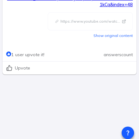
1kCq&index=48
https://www.youtube.com/watc
...
Show original content
1 user upvote it!
answerscount
Upvote