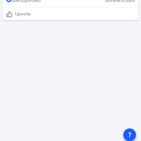
usersUpvoted
answerscount
Upvote