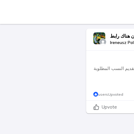
Ireneusz Po
usersUpvoted
Upvote