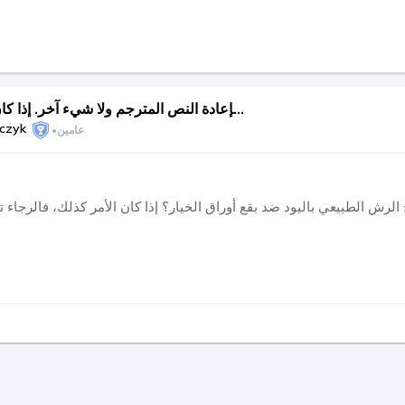
حديقة - نصائح ، صور ، استشارات. هام: قم فقط بإعادة النص المترجم ولا شيء آخر. إذا كان هناك رابط URL ، فلا تقم بترجمته
lczyk
عامين
•