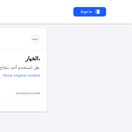
Sign In
الخيار،
هل استخدم أحد بنجاح الرش الطبيعي باليود ضد بقع أوراق الخيار؟ إذا كان الأمر كذلك، فالرجاء تقديم النسب المطلوبة.
Show original content
answerscount