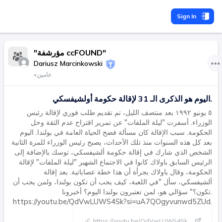
Sign In
"مؤرشفة ccFOUND"
Dariusz Marcinkowski
عامين
•
اليوم هو الذكرى الـ 31 لإقالة حكومة أولشيفسكي.
٥ يونيو ١٩٩٢ بعد منتصف الليل، تم تقديم طلب فوري لإقالة رئيس
الوزراء. أسفرت "ليلة الملفات" عن تمرير اقتراح عدم الثقة وحل
الحكومة. سبب الإقالة كان مسألة فضح الحياة العامة في بولندا. اليوم
بعد كل هذه السنوات منذ تلك الأحداث، يصبح رئيس الوزراء للمرة الثانية
الشخص الذي شارك في إقالة حكومة ألشيفسكي، توسك بالإضافة إلى
الرئيس السابق باولاك كانوا في الاجتماع الشهير "ليلة الملفات" لإقالة
الحكومة، وقال باولاك بجرأة أن هذا خطة عصاباتية. بعد إقالة
ألشيفسكي، سأل "في اللعبة، كيف يجب أن تكون بولندا، ولمن يجب أن
تكون؟" سؤالي هو، لمن تعتبرون بولندا اليوم؟ أخبرونا.
https://youtu.be/QdVwLUWS4Sk?si=uA7QOgyvunwd5ZUd.
https://youtu.be/QdVwLUWS4Sk
...