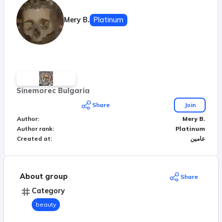
Mery B.
Platinum
Sinemorec Bulgaria
Share
Join
Author
:
Mery B.
Author rank
:
Platinum
عامين
:
Created at
About group
Share
Category
beauty