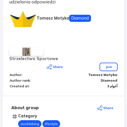
udzielania odpowiedzi
Tomasz Motyka
Diamond
Strzelectwo Sportowe
Share
Join
Author
:
Tomasz Motyka
Author rank
:
Diamond
3 أعوام
:
Created at
About group
Share
Category
ausbildung
lifestyle