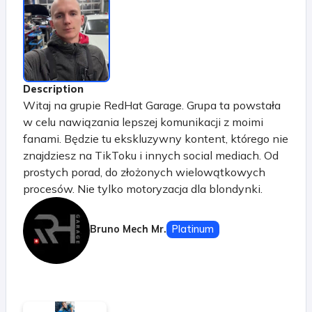
Description
Witaj na grupie RedHat Garage. Grupa ta powstała
w celu nawiązania lepszej komunikacji z moimi
fanami. Będzie tu ekskluzywny kontent, którego nie
znajdziesz na TikToku i innych social mediach. Od
prostych porad, do złożonych wielowątkowych
procesów. Nie tylko motoryzacja dla blondynki.
Motoryzacja dla każdego. Będziecie mogli zadawać
dowolne pytania, a ja będę na nie odpowiadał na
Bruno Mech Mr.
Platinum
live'ach. Będę dzielił się z Wami nie tylko
ciekawostkami z garażu, ale też przygotuję różne
kursy. Będzie ABC motoryzacji czyli wszystko co
powinnaś wiedzieć o swoim pojeździe i o ruchu
drogowym, ale boisz się zapytać swojego męża.