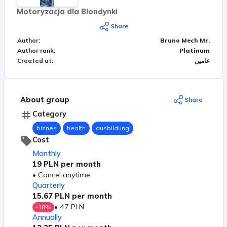
Będzie moja książka: Myśl jak Pan Mechanik (a nie
Motoryzacja dla Blondynki
jak mechanik). Będę też mówił o życiu w Szwajcarii,
Share
o prowadzeniu biznezu w Szwajcarii, o kulturze
Author
:
Bruno Mech Mr.
Szwajcarów. Trochę ciekawostek z życia
Author rank
:
Platinum
prywatnego. Moja codzienność, hobby. Kursy, które
عامين
:
Created at
normalnie będą płatne, Ty jako członek grupy
otrzymasz całkowicie za darmo. Zapraszam Cię
serdecznie. Widzimy się na grupie.
About group
Share
Category
biznes
health
ausbildung
Cost
Monthly
19 PLN
per month
•
Cancel anytime
Quarterly
15.67 PLN
per month
•
47 PLN
-
18
%
Annually