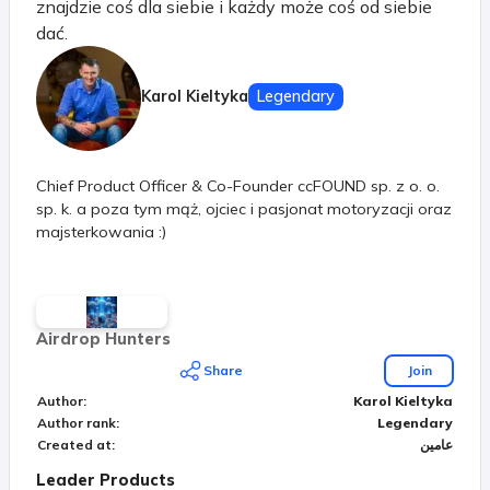
znajdzie coś dla siebie i każdy może coś od siebie
dać.
Karol Kieltyka
Legendary
Chief Product Officer & Co-Founder ccFOUND sp. z o. o.
sp. k. a poza tym mąż, ojciec i pasjonat motoryzacji oraz
majsterkowania :)
Airdrop Hunters
Share
Join
Author
:
Karol Kieltyka
Author rank
:
Legendary
عامين
:
Created at
Leader Products