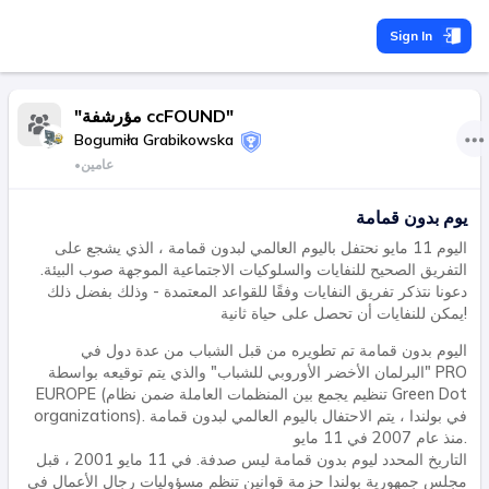
Sign In
"مؤرشفة ccFOUND"
Bogumiła Grabikowska
عامين
•
يوم بدون قمامة
اليوم 11 مايو نحتفل باليوم العالمي لبدون قمامة ، الذي يشجع على
التفريق الصحيح للنفايات والسلوكيات الاجتماعية الموجهة صوب البيئة.
دعونا نتذكر تفريق النفايات وفقًا للقواعد المعتمدة - وذلك بفضل ذلك
يمكن للنفايات أن تحصل على حياة ثانية!
اليوم بدون قمامة تم تطويره من قبل الشباب من عدة دول في
"البرلمان الأخضر الأوروبي للشباب" والذي يتم توقيعه بواسطة PRO
EUROPE (تنظيم يجمع بين المنظمات العاملة ضمن نظام Green Dot
organizations). في بولندا ، يتم الاحتفال باليوم العالمي لبدون قمامة
منذ عام 2007 في 11 مايو.
التاريخ المحدد ليوم بدون قمامة ليس صدفة. في 11 مايو 2001 ، قبل
مجلس جمهورية بولندا حزمة قوانين تنظم مسؤوليات رجال الأعمال في