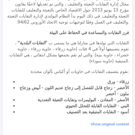
مجال إدارة النفايات التعبئة والتغليف ، والتي تم تعديلها لاحقًا بقانون
مؤرخ 13 يونيو 2013 حول الاقتصاد الخاص بالتعبئة والتغليف للنفايات
التعبئة والتغليف. في ذلك اليوم بدأ النظام البولندي لإدارة النفايات التعبئة
والتغليف في العمل وفقًا لتوجيهات توجيه الاتحاد الأوروبي 94/62.
فرز النفايات والمساعدة في الحفاظ على البيئة
النفايات التي نولدها في منازلنا هي ما يسمى ب "
النفايات البلدية"
،
نقوم بتصنيفها أولاً في 4 فئات (حاوية زرقاء ، حاوية زرقاء ، حاوية
خضراء ، حاوية بنية). والتي لم نقم بجمعها بشكل انتقائي ، هي النفايات
المتبقية (حاوية سوداء).
نقوم بتصنيف النفايات في حاويات أو أكياس بألوان محددة:
زرقاء - ورق
الأخضر - زجاج قابل للفصل إلى زجاج عديم اللون - أبيض وزجاج
ملون - أخضر
الأصفر - المعادن ، البوليمرات ونفايات التعبئة التعددية
البني - النفايات القابلة للتحلل الحيوي
أسود - النفايات المتبقية بعد التصنيف
Show original content